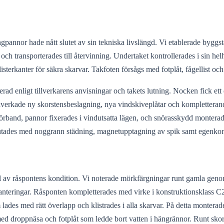
tongpannor hade nått slutet av sin tekniska livslängd. Vi etablerade by
ch transporterades till återvinning. Undertaket kontrollerades i sin hel
sterkanter för säkra skarvar. Takfoten försågs med fotplåt, fågellist oc
erad enligt tillverkarens anvisningar och takets lutning. Nocken fick e
tillverkade ny skorstensbeslagning, nya vindskiveplåtar och kompletter
rband, pannor fixerades i vindutsatta lägen, och snörasskydd monterad
vslutades med noggrann städning, magnetupptagning av spik samt egenko
ll av råspontens kondition. Vi noterade mörkfärgningar runt gamla geno
planteringar. Råsponten kompletterades med virke i konstruktionsklass 
es med rätt överlapp och klistrades i alla skarvar. På detta monterades
med droppnäsa och fotplåt som ledde bort vatten i hängrännor. Runt skor