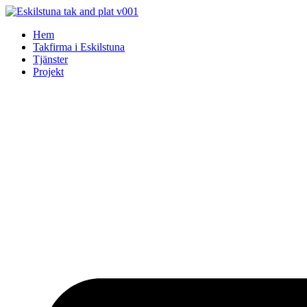
Skip
to
Hem
content
Takfirma i Eskilstuna
Tjänster
Projekt