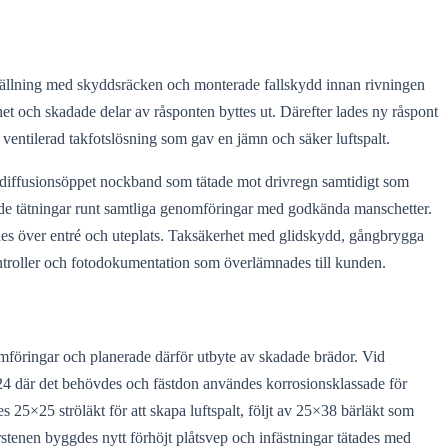
ggställning med skyddsräcken och monterade fallskydd innan rivningen
het och skadade delar av råsponten byttes ut. Därefter lades ny råspont
h ventilerad takfotslösning som gav en jämn och säker luftspalt.
tt diffusionsöppet nockband som tätade mot drivregn samtidigt som
ande tätningar runt samtliga genomföringar med godkända manschetter.
es över entré och uteplats. Taksäkerhet med glidskydd, gångbrygga
ntroller och fotodokumentation som överlämnades till kunden.
mföringar och planerade därför utbyte av skadade brädor. Vid
C24 där det behövdes och fästdon användes korrosionsklassade för
 25×25 ströläkt för att skapa luftspalt, följt av 25×38 bärläkt som
stenen byggdes nytt förhöjt plåtsvep och infästningar tätades med