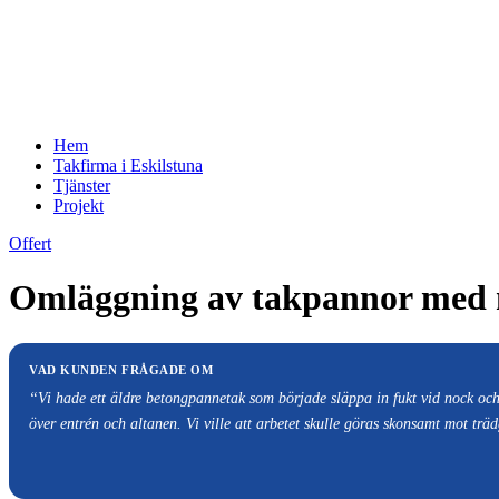
Hem
Takfirma i Eskilstuna
Tjänster
Projekt
Offert
Omläggning av takpannor med ny
VAD KUNDEN FRÅGADE OM
“Vi hade ett äldre betongpannetak som började släppa in fukt vid nock och
över entrén och altanen. Vi ville att arbetet skulle göras skonsamt mot t