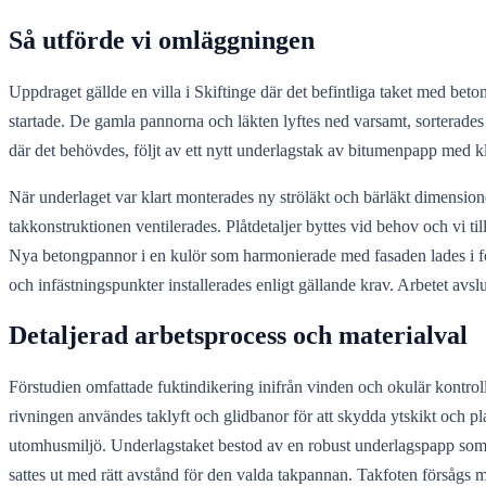
Så utförde vi omläggningen
Uppdraget gällde en villa i Skiftinge där det befintliga taket med be
startade. De gamla pannorna och läkten lyftes ned varsamt, sorterades o
där det behövdes, följt av ett nytt underlagstak av bitumenpapp med kli
När underlaget var klart monterades ny ströläkt och bärläkt dimension
takkonstruktionen ventilerades. Plåtdetaljer byttes vid behov och vi 
Nya betongpannor i en kulör som harmonierade med fasaden lades i fö
och infästningspunkter installerades enligt gällande krav. Arbetet a
Detaljerad arbetsprocess och materialval
Förstudien omfattade fuktindikering inifrån vinden och okulär kontro
rivningen användes taklyft och glidbanor för att skydda ytskikt och 
utomhusmiljö. Underlagstaket bestod av en robust underlagspapp som lad
sattes ut med rätt avstånd för den valda takpannan. Takfoten försågs 