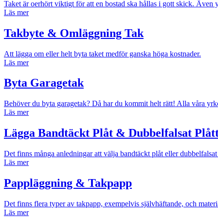
Taket är oerhört viktigt för att en bostad ska hållas i gott skick. Även 
Läs mer
Takbyte & Omläggning Tak
Att lägga om eller helt byta taket medför ganska höga kostnader.
Läs mer
Byta Garagetak
Behöver du byta garagetak? Då har du kommit helt rätt! Alla våra yrke
Läs mer
Lägga Bandtäckt Plåt & Dubbelfalsat Plåt
Det finns många anledningar att välja bandtäckt plåt eller dubbelfalsat 
Läs mer
Pappläggning & Takpapp
Det finns flera typer av takpapp, exempelvis självhäftande, och mater
Läs mer