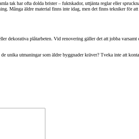
a tak har ofta dolda brister – fuktskador, uttjänta reglar eller spruckna
ning. Många äldre material finns inte idag, men det finns tekniker för a
eller dekorativa plåtarbeten. Vid renovering gäller det att jobba varsamt
ta de unika utmaningar som äldre byggnader kräver? Tveka inte att kontak