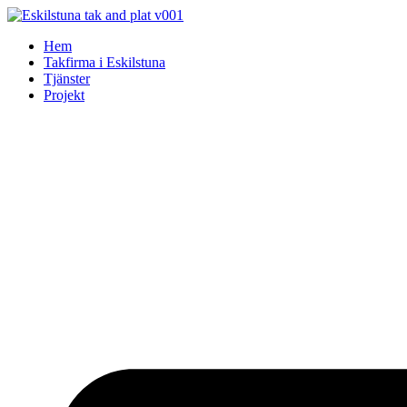
Skip
to
Hem
content
Takfirma i Eskilstuna
Tjänster
Projekt